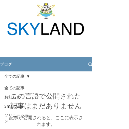
ブログ
全ての記事
全ての記事
この言語で公開された
お知らせ
記事はまだありません
SmartCity
ソリューショ
記事が公開されると、ここに表示さ
ン
れます。